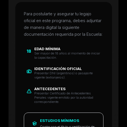
Para postularte y asegurar tu legajo
oficial en este programa, debes adjuntar
de manera digital la siguiente
documentación requerida por la Escuela:
EDAD MÍNIMA
18
Ser mayor de 18 años al momento de iniciar
la capacitación.
IDENTIFICACIÓN OFICIAL
Presentar DNI (argentinos) o pasaporte
vigente (extranjeros).
ANTECEDENTES
Presentar Certificado de Antecedentes
Penales vigente emitido por la autoridad
correspondiente.
ESTUDIOS MÍNIMOS
Contar con el título o certificación de