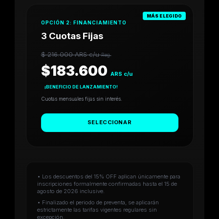
MÁS ELEGIDO
OPCIÓN 2: FINANCIAMIENTO
3 Cuotas Fijas
$ 216.000 ARS c/u
Reg.
$183.600
ARS c/u
¡BENEFICIO DE LANZAMIENTO!
Cuotas mensuales fijas sin interés.
SELECCIONAR
• Los descuentos del 15% OFF aplican únicamente para
inscripciones formalmente confirmadas hasta el 15 de
agosto de 2026 inclusive.
• Finalizado el periodo de preventa, se aplicarán
estrictamente las tarifas vigentes regulares sin
excepción.