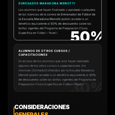
EGRESADOS MARADONA MENOTTI
Los alumnos que hayan finalizado y aprobado cualquiera
de las licencias de la carrera de
Entrenador de Fútbol de
la Escuela Maradona Menotti
podrán acceder a un
beneficio equivalente al
50% de descuento
sobre las
tarifas vigentes del Programa de Preparación Física
50%
Específica en Fútbol – Nivel I.
ALUMNOS DE OTROS CURSOS /
CAPACITACIONES
En el caso de los alumnos que solo hayan realizado
algunos de los otros cursos o capacitaciones
(no
licencias Conmebol)
ofrecidos por la Escuela Maradona
Menotti podrán acceder a un beneficio equivalente al
30%
de descuento
sobre las tarifas vigentes del Programa de
30%
Preparación Física Específica en Fútbol – Nivel I.
CONSIDERACIONES
GENERALES