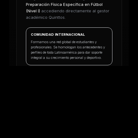
Preparación Física Específica en Fútbol
(Nivel I)
accediendo directamente al gestor
académico Quinttos.
COMUNIDAD INTERNACIONAL
Formamos una red global de estudiantes y
profesionales. Se homologan los antecedentes y
perfiles de toda Latinoamérica para dar soporte
integral a su crecimiento personal y deportivo.
Revisión de documentos en 24/48 horas
✓
hábiles
✓
Inicio oficial de cursada: 20 de Julio
COMPLETAR FORMULARIO EN
QUINTTOS