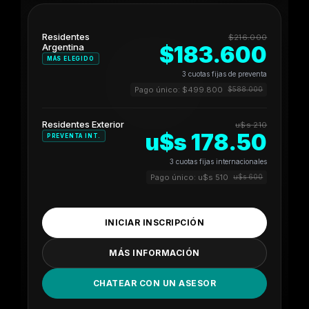
Residentes
$216.000
Argentina
$183.600
MÁS ELEGIDO
3 cuotas fijas de preventa
Pago único: $499.800
$588.000
Residentes Exterior
u$s 210
u$s 178.50
PREVENTA INT.
3 cuotas fijas internacionales
Pago único: u$s 510
u$s 600
INICIAR INSCRIPCIÓN
MÁS INFORMACIÓN
CHATEAR CON UN ASESOR