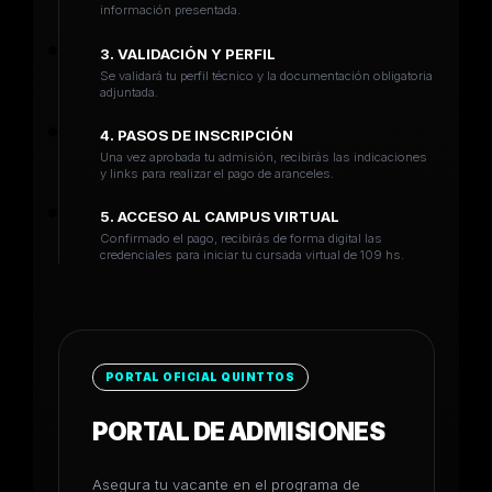
información presentada.
3. VALIDACIÓN Y PERFIL
Se validará tu perfil técnico y la documentación obligatoria
adjuntada.
4. PASOS DE INSCRIPCIÓN
Una vez aprobada tu admisión, recibirás las indicaciones
y links para realizar el pago de aranceles.
5. ACCESO AL CAMPUS VIRTUAL
Confirmado el pago, recibirás de forma digital las
credenciales para iniciar tu cursada virtual de 109 hs.
PORTAL OFICIAL QUINTTOS
PORTAL DE ADMISIONES
Asegura tu vacante en el programa de