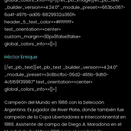
_builder_version=»4.24.0″ _module_preset=»663bc067-
6a4f-4975-ad06-8829932a360f»
header_5_text_color=»#FFFFFF»
text_orientation=»center»
custom_margin=»||0px||false|false»
global_colors_info=»{}»]
Héctor Enrique
[/et_pb_text][et_pb_text _builder_version=»4.24.0″
_module_preset=»3c8bcfbc-06d2-465b-9d50-
4c5159f39987″ text_orientation=»center»
global_colors_info=»{}»]
Campeón del Mundo en 1986 con la Selección
Argentina. Ex jugador de River Plate, donde también fue
campeón de la Copa Libertadores e Intercontinental en
1986. Asistente de campo de Diego A. Maradona en el