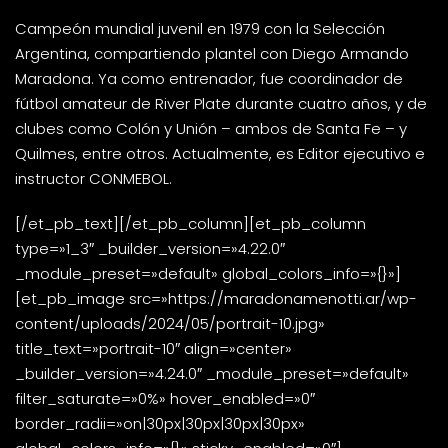
Campeón mundial juvenil en 1979 con la Selección
Argentina, compartiendo plantel con Diego Armando
Maradona. Ya como entrenador, fue coordinador de
fútbol amateur de River Plate durante cuatro años, y de
clubes como Colón y Unión – ambos de Santa Fe – y
Quilmes, entre otros. Actualmente, es Editor ejecutivo e
instructor CONMEBOL.
[/et_pb_text][/et_pb_column][et_pb_column
type=»1_3″ _builder_version=»4.22.0″
_module_preset=»default» global_colors_info=»{}»]
[et_pb_image src=»https://maradonamenotti.ar/wp-
content/uploads/2024/05/portrait-10.jpg»
title_text=»portrait-10″ align=»center»
_builder_version=»4.24.0″ _module_preset=»default»
filter_saturate=»0%» hover_enabled=»0″
border_radii=»on|30px|30px|30px|30px»