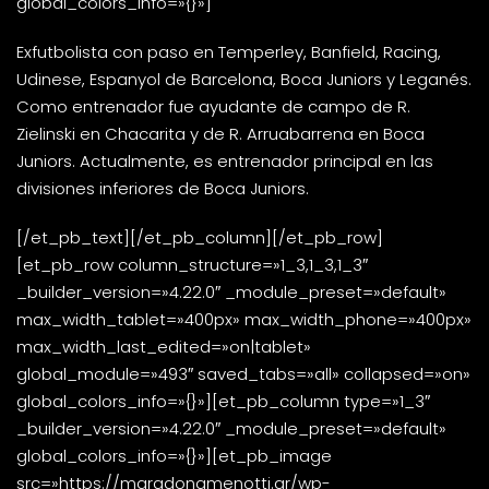
global_colors_info=»{}»]
Exfutbolista con paso en Temperley, Banfield, Racing,
Udinese, Espanyol de Barcelona, Boca Juniors y Leganés.
Como entrenador fue ayudante de campo de R.
Zielinski en Chacarita y de R. Arruabarrena en Boca
Juniors. Actualmente, es entrenador principal en las
divisiones inferiores de Boca Juniors.
[/et_pb_text][/et_pb_column][/et_pb_row]
[et_pb_row column_structure=»1_3,1_3,1_3″
_builder_version=»4.22.0″ _module_preset=»default»
max_width_tablet=»400px» max_width_phone=»400px»
max_width_last_edited=»on|tablet»
global_module=»493″ saved_tabs=»all» collapsed=»on»
global_colors_info=»{}»][et_pb_column type=»1_3″
_builder_version=»4.22.0″ _module_preset=»default»
global_colors_info=»{}»][et_pb_image
src=»https://maradonamenotti.ar/wp-