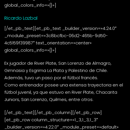
global_colors_info=»{}»]
Ricardo Lazbal
[/et_pb_text][et_pb_text _builder_version=»4.24.0″
_module_preset=»3c8bcfbc-06d2-465b-9d50-
4c5159f39987″ text_orientation=»center»
global_colors_info=»{}»]
Ex jugador de River Plate, San Lorenzo de Almagro,
Gimnasia y Esgrima La Plata y Palestino de Chile.
Además, tuvo un paso por el fútbol francés.
Como entrenador posee una extensa trayectoria en el
fútbol juvenil, ya que estuvo en River Plate, Chacarita
Juniors, San Lorenzo, Quilmes, entre otros.
[/et_pb_text][/et_pb_column][/et_pb_row]
[et_pb_row column_structure=»1_3,1_3,1_3″
_builder_version=»4.22.0″ _module_preset=»default»