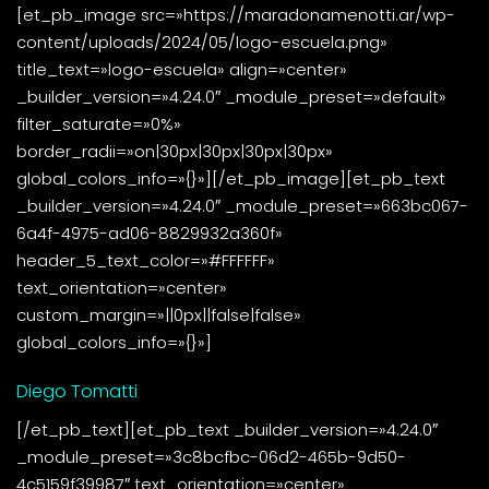
[et_pb_image src=»https://maradonamenotti.ar/wp-
content/uploads/2024/05/logo-escuela.png»
title_text=»logo-escuela» align=»center»
_builder_version=»4.24.0″ _module_preset=»default»
filter_saturate=»0%»
border_radii=»on|30px|30px|30px|30px»
global_colors_info=»{}»][/et_pb_image][et_pb_text
_builder_version=»4.24.0″ _module_preset=»663bc067-
6a4f-4975-ad06-8829932a360f»
header_5_text_color=»#FFFFFF»
text_orientation=»center»
custom_margin=»||0px||false|false»
global_colors_info=»{}»]
Diego Tomatti
[/et_pb_text][et_pb_text _builder_version=»4.24.0″
_module_preset=»3c8bcfbc-06d2-465b-9d50-
4c5159f39987″ text_orientation=»center»