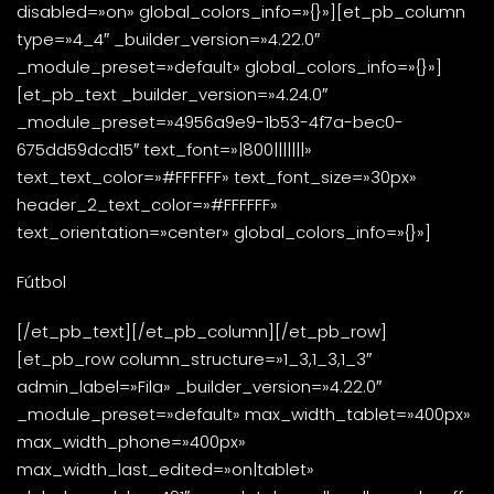
disabled=»on» global_colors_info=»{}»][et_pb_column
type=»4_4″ _builder_version=»4.22.0″
_module_preset=»default» global_colors_info=»{}»]
[et_pb_text _builder_version=»4.24.0″
_module_preset=»4956a9e9-1b53-4f7a-bec0-
675dd59dcd15″ text_font=»|800|||||||»
text_text_color=»#FFFFFF» text_font_size=»30px»
header_2_text_color=»#FFFFFF»
text_orientation=»center» global_colors_info=»{}»]
Fútbol
[/et_pb_text][/et_pb_column][/et_pb_row]
[et_pb_row column_structure=»1_3,1_3,1_3″
admin_label=»Fila» _builder_version=»4.22.0″
_module_preset=»default» max_width_tablet=»400px»
max_width_phone=»400px»
max_width_last_edited=»on|tablet»