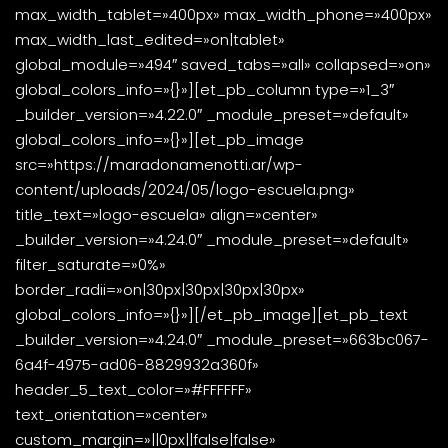
max_width_tablet=»400px» max_width_phone=»400px»
max_width_last_edited=»on|tablet»
global_module=»494″ saved_tabs=»all» collapsed=»on»
global_colors_info=»{}»][et_pb_column type=»1_3″
_builder_version=»4.22.0″ _module_preset=»default»
global_colors_info=»{}»][et_pb_image
src=»https://maradonamenotti.ar/wp-
content/uploads/2024/05/logo-escuela.png»
title_text=»logo-escuela» align=»center»
_builder_version=»4.24.0″ _module_preset=»default»
filter_saturate=»0%»
border_radii=»on|30px|30px|30px|30px»
global_colors_info=»{}»][/et_pb_image][et_pb_text
_builder_version=»4.24.0″ _module_preset=»663bc067-
6a4f-4975-ad06-8829932a360f»
header_5_text_color=»#FFFFFF»
text_orientation=»center»
custom_margin=»||0px||false|false»