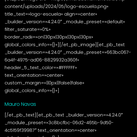
content/uploads/2024/05/logo-escuela.png»
title_text=»logo-escuela» align=»center»
_builder_version=»4.24.0″ _module_preset=»default»
filter_saturate=»0%»
border_radii=»on|30px|30px|30px|30px»
global_colors_info=»{}»][/et_pb_image][et_pb_text
_builder_version=»4.24.0″ _module_preset=»663bc067-
6a4f-4975-ad06-8829932a360f»
header_5_text_color=»#FFFFFF»
text_orientation=»center»
custom_margin=»||0px||false|false»
global_colors_info=»{}»]
Mauro Navas
[/et_pb_text][et_pb_text _builder_version=»4.24.0″
_module_preset=»3c8bcfbc-06d2-465b-9d50-
4c5159f39987″ text_orientation=»center»