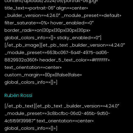
content/uploads/2024/05/portrait-06.jpg»
title_text=»portrait-06″ align=»center»
_builder_version=»4.24.0″ _module_preset=»default»
filter_saturate=»0%» hover_enabled=»0″
border_radii=»on|30px|30px|30px|30px»
global_colors_info=»{}» sticky_enabled=»0″]
[/et_pb_image][et_pb_text _builder_version=»4.24.0″
_module_preset=»663bc067-6a4f-4975-ad06-
8829932a360f» header_5_text_color=»#FFFFFF»
text_orientation=»center»
custom_margin=»||0px||false|false»
global_colors_info=»{}»]
Rubén Rossi
[/et_pb_text][et_pb_text _builder_version=»4.24.0″
_module_preset=»3c8bcfbc-06d2-465b-9d50-
4c5159f39987″ text_orientation=»center»
global_colors_info=»{}»]