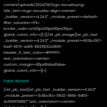
content/uploads/2024/05/logo-escuela.png»
title_text=»logo-escuela» align=»center»
_builder_version=»4.24.0″ _module_preset=»default»
filter_saturate=»0%»
border_radii=»on|30px|30px|30px|30px»
global_colors_info=»{}»][/et_pb_image][et_pb_text
_builder_version=»4.24.0″ _module_preset=»663bc067-
6a4f-4975-ad06-8829932a360f»
header_5_text_color=»#FFFFFF»
text_orientation=»center»
custom_margin=»||0px||false|false»
global_colors_info=»{}»]
Pablo Richetti
[/et_pb_text][et_pb_text _builder_version=»4.24.0″
_module_preset=»3c8bcfbc-06d2-465b-9d50-
4c5159f39987″ text_orientation=»center»