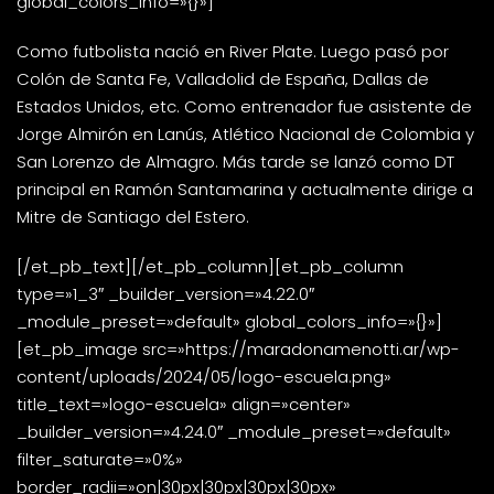
global_colors_info=»{}»]
Como futbolista nació en River Plate. Luego pasó por
Colón de Santa Fe, Valladolid de España, Dallas de
Estados Unidos, etc. Como entrenador fue asistente de
Jorge Almirón en Lanús, Atlético Nacional de Colombia y
San Lorenzo de Almagro. Más tarde se lanzó como DT
principal en Ramón Santamarina y actualmente dirige a
Mitre de Santiago del Estero.
[/et_pb_text][/et_pb_column][et_pb_column
type=»1_3″ _builder_version=»4.22.0″
_module_preset=»default» global_colors_info=»{}»]
[et_pb_image src=»https://maradonamenotti.ar/wp-
content/uploads/2024/05/logo-escuela.png»
title_text=»logo-escuela» align=»center»
_builder_version=»4.24.0″ _module_preset=»default»
filter_saturate=»0%»
border_radii=»on|30px|30px|30px|30px»