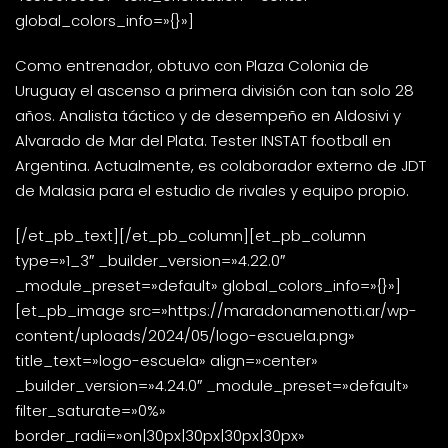
global_colors_info=»{}»]
Como entrenador, obtuvo con Plaza Colonia de
Uruguay el ascenso a primera división con tan solo 28
años. Analista táctico y de desempeño en Aldosivi y
Alvarado de Mar del Plata. Tester INSTAT football en
Argentina. Actualmente, es colaborador externo de JDT
de Malasia para el estudio de rivales y equipo propio.
[/et_pb_text][/et_pb_column][et_pb_column
type=»1_3″ _builder_version=»4.22.0″
_module_preset=»default» global_colors_info=»{}»]
[et_pb_image src=»https://maradonamenotti.ar/wp-
content/uploads/2024/05/logo-escuela.png»
title_text=»logo-escuela» align=»center»
_builder_version=»4.24.0″ _module_preset=»default»
filter_saturate=»0%»
border_radii=»on|30px|30px|30px|30px»