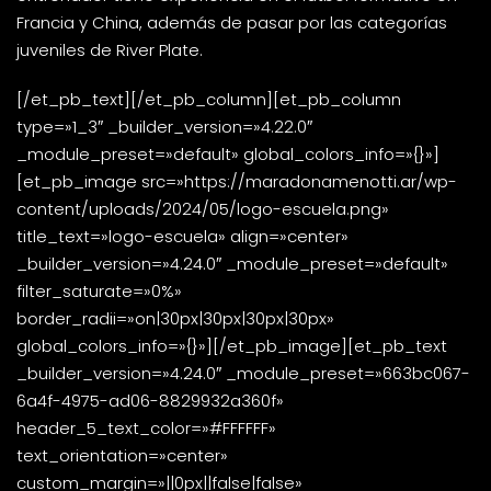
Francia y China, además de pasar por las categorías
juveniles de River Plate.
[/et_pb_text][/et_pb_column][et_pb_column
type=»1_3″ _builder_version=»4.22.0″
_module_preset=»default» global_colors_info=»{}»]
[et_pb_image src=»https://maradonamenotti.ar/wp-
content/uploads/2024/05/logo-escuela.png»
title_text=»logo-escuela» align=»center»
_builder_version=»4.24.0″ _module_preset=»default»
filter_saturate=»0%»
border_radii=»on|30px|30px|30px|30px»
global_colors_info=»{}»][/et_pb_image][et_pb_text
_builder_version=»4.24.0″ _module_preset=»663bc067-
6a4f-4975-ad06-8829932a360f»
header_5_text_color=»#FFFFFF»
text_orientation=»center»
custom_margin=»||0px||false|false»