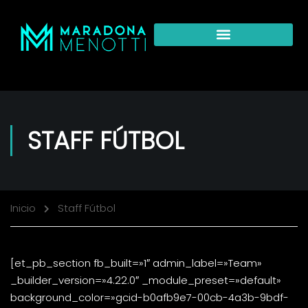
STAFF FÚTBOL
Inicio
Staff Fútbol
[et_pb_section fb_built=»1″ admin_label=»Team»
_builder_version=»4.22.0″ _module_preset=»default»
background_color=»gcid-b0afb9e7-00cb-4a3b-9bdf-