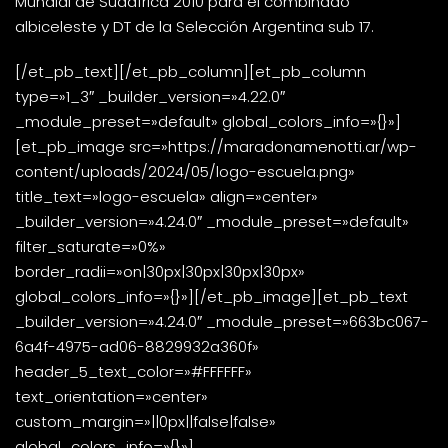
Mundial de Sudáfrica 2010 para el combinado
albiceleste y DT de la Selección Argentina sub 17.
[/et_pb_text][/et_pb_column][et_pb_column
type=»1_3″ _builder_version=»4.22.0″
_module_preset=»default» global_colors_info=»{}»]
[et_pb_image src=»https://maradonamenotti.ar/wp-
content/uploads/2024/05/logo-escuela.png»
title_text=»logo-escuela» align=»center»
_builder_version=»4.24.0″ _module_preset=»default»
filter_saturate=»0%»
border_radii=»on|30px|30px|30px|30px»
global_colors_info=»{}»][/et_pb_image][et_pb_text
_builder_version=»4.24.0″ _module_preset=»663bc067-
6a4f-4975-ad06-8829932a360f»
header_5_text_color=»#FFFFFF»
text_orientation=»center»
custom_margin=»||0px||false|false»
global_colors_info=»{}»]