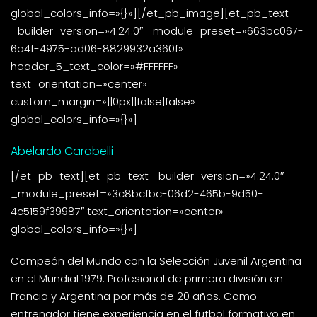
global_colors_info=»{}»][/et_pb_image][et_pb_text
_builder_version=»4.24.0″ _module_preset=»663bc067-
6a4f-4975-ad06-8829932a360f»
header_5_text_color=»#FFFFFF»
text_orientation=»center»
custom_margin=»||0px||false|false»
global_colors_info=»{}»]
Abelardo Carabelli
[/et_pb_text][et_pb_text _builder_version=»4.24.0″
_module_preset=»3c8bcfbc-06d2-465b-9d50-
4c5159f39987″ text_orientation=»center»
global_colors_info=»{}»]
Campeón del Mundo con la Selección Juvenil Argentina
en el Mundial 1979. Profesional de primera división en
Francia y Argentina por más de 20 años. Como
entrenador tiene experiencia en el futbol formativo en