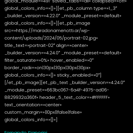
global_module=»491″ saved_tabs=»all» collapsed=»off»
global_colors_info=»{}»][et_pb_column type=»1_3″
_builder_version=»4.22.0″ _module_preset=»default»
global_colors_info=»{}»][et_pb_image
src=»https://maradonamenotti.ar/wp-
content/uploads/2024/05/portrait-02.jpg»
title_text=»portrait-02″ align=»center»
_builder_version=»4.24.0″ _module_preset=»default»
filter_saturate=»0%» hover_enabled=»0″
border_radii=»on|30px|30px|30px|30px»
global_colors_info=»{}» sticky_enabled=»0″]
[/et_pb_image][et_pb_text _builder_version=»4.24.0″
_module_preset=»663bc067-6a4f-4975-ad06-
8829932a360f» header_5_text_color=»#FFFFFF»
text_orientation=»center»
custom_margin=»||0px||false|false»
global_colors_info=»{}»]
Fernando Signorini