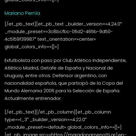
Mariano Pernía
[/et_pb_text][et_pb_text _builder_version=»4.24.0″
_module_preset=»3c8bcfbc-06d2-465b-9d50-
4c5159f39987″ text_orientation=»center»
global_colors_info=»{}»]
Exfutbolista con paso por Club Atlético Independiente,
Atlético Madrid, Getafe de España y Nacional de
Uruguay, entre otros. Defensor argentino, con
nacionalidad española, que participó de la Copa del
Mundo Alemania 2006 para la Selección de España.
Actualmente entrenador.
[/et_pb_text][/et_pb_column][et_pb_column
type=»1_3″ _builder_version=»4.22.0″
_module_preset=»default» global_colors_info=»{}»]
[et_pb_image src=»https://maradonamenotti.ar/wp-