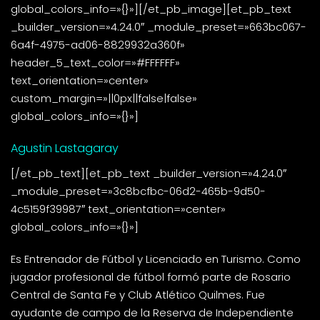
global_colors_info=»{}»][/et_pb_image][et_pb_text
_builder_version=»4.24.0″ _module_preset=»663bc067-
6a4f-4975-ad06-8829932a360f»
header_5_text_color=»#FFFFFF»
text_orientation=»center»
custom_margin=»||0px||false|false»
global_colors_info=»{}»]
Agustin Lastagaray
[/et_pb_text][et_pb_text _builder_version=»4.24.0″
_module_preset=»3c8bcfbc-06d2-465b-9d50-
4c5159f39987″ text_orientation=»center»
global_colors_info=»{}»]
Es Entrenador de Fútbol y Licenciado en Turismo. Como
jugador profesional de fútbol formó parte de Rosario
Central de Santa Fe y Club Atlético Quilmes. Fue
ayudante de campo de la Reserva de Independiente