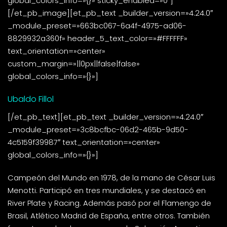
global_colors_info=»{}» sticky_enabled=»0″]
[/et_pb_image][et_pb_text _builder_version=»4.24.0″
_module_preset=»663bc067-6a4f-4975-ad06-
8829932a360f» header_5_text_color=»#FFFFFF»
text_orientation=»center»
custom_margin=»||0px||false|false»
global_colors_info=»{}»]
Ubaldo Fillol
[/et_pb_text][et_pb_text _builder_version=»4.24.0″
_module_preset=»3c8bcfbc-06d2-465b-9d50-
4c5159f39987″ text_orientation=»center»
global_colors_info=»{}»]
Campeón del Mundo en 1978, de la mano de César Luis
Menotti. Participó en tres mundiales, y se destacó en
River Plate y Racing. Además pasó por el Flamengo de
Brasil, Atlético Madrid de España, entre otros. También