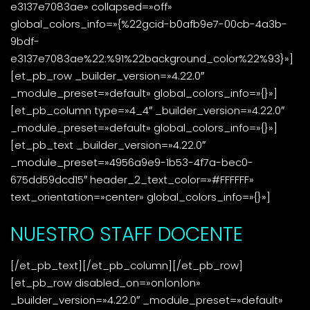
e3137e7083ae» collapsed=»off»
global_colors_info=»{%22gcid-b0afb9e7-00cb-4a3b-
9bdf-
e3137e7083ae%22:%91%22background_color%22%93}»]
[et_pb_row _builder_version=»4.22.0″
_module_preset=»default» global_colors_info=»{}»]
[et_pb_column type=»4_4″ _builder_version=»4.22.0″
_module_preset=»default» global_colors_info=»{}»]
[et_pb_text _builder_version=»4.22.0″
_module_preset=»4956a9e9-1b53-4f7a-bec0-
675dd59dcd15″ header_2_text_color=»#FFFFFF»
text_orientation=»center» global_colors_info=»{}»]
NUESTRO STAFF DOCENTE
[/et_pb_text][/et_pb_column][/et_pb_row]
[et_pb_row disabled_on=»on|on|on»
_builder_version=»4.22.0″ _module_preset=»default»