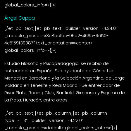
global_colors_info=»{}»]
Ángel Cappa
[/et_pb_text][et_pb_text _builder_version=»4.24.0″
_module_preset=»3c8bcfbc-06d2-465b-9d50-
4c5159f39987″ text_orientation=»center»
global_colors_info=»{}»]
Estudió Filosofía y Psicopedagogia; se recibió de
entrenador en España. Fue ayudante de César Luis
Menotti en Barcelona y la Selección Argentina, de Jorge
Valdano en Tenerife y Real Madrid. Fue entrenador de
River Plate, Racing Club, Banfield, Gimnasia y Esgrima de
La Plata, Huracán, entre otros.
[/et_pb_text][/et_pb_column][et_pb_column
type=»1_3″ _builder_version=»4.22.0″
_module_preset=»default» global_colors_info=»{}»]