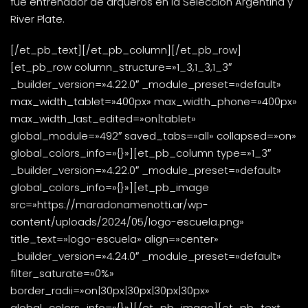
fue entrenador de arqueros en la Selección Argentina y
River Plate.
[/et_pb_text][/et_pb_column][/et_pb_row]
[et_pb_row column_structure=»1_3,1_3,1_3″
_builder_version=»4.22.0″ _module_preset=»default»
max_width_tablet=»400px» max_width_phone=»400px»
max_width_last_edited=»on|tablet»
global_module=»492″ saved_tabs=»all» collapsed=»on»
global_colors_info=»{}»][et_pb_column type=»1_3″
_builder_version=»4.22.0″ _module_preset=»default»
global_colors_info=»{}»][et_pb_image
src=»https://maradonamenotti.ar/wp-
content/uploads/2024/05/logo-escuela.png»
title_text=»logo-escuela» align=»center»
_builder_version=»4.24.0″ _module_preset=»default»
filter_saturate=»0%»
border_radii=»on|30px|30px|30px|30px»
global_colors_info=»{}»][/et_pb_image][et_pb_text