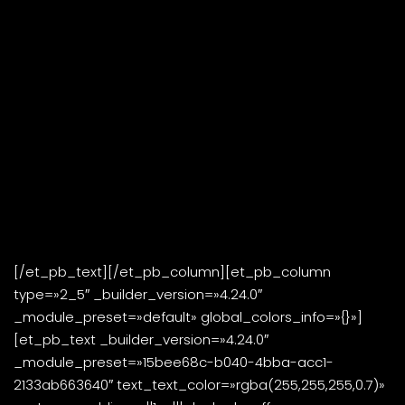
Nuestra escuela, es escuela
dependiente de AFA y aprobada
por CONMEBOL, cumpliendo con
todos los requisitos de la actual
normativa para el otorgamiento
de licencias C, B, A y PRO en
nuestro continente
.
[/et_pb_text][/et_pb_column][et_pb_column
type=»2_5″ _builder_version=»4.24.0″
_module_preset=»default» global_colors_info=»{}»]
[et_pb_text _builder_version=»4.24.0″
_module_preset=»15bee68c-b040-4bba-acc1-
2133ab663640″ text_text_color=»rgba(255,255,255,0.7)»