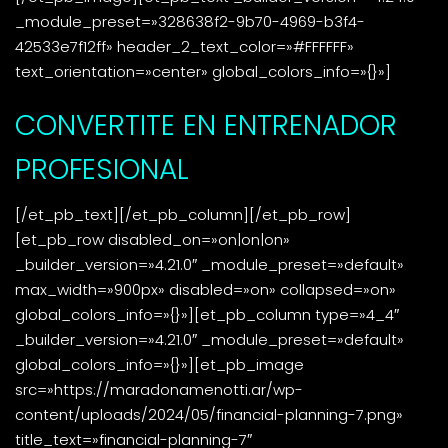
_module_preset=»328638f2-9b70-4969-b3f4-
42533e7f12ff» header_2_text_color=»#FFFFFF»
text_orientation=»center» global_colors_info=»{}»]
CONVERTITE EN ENTRENADOR
PROFESIONAL
[/et_pb_text][/et_pb_column][/et_pb_row]
[et_pb_row disabled_on=»on|on|on»
_builder_version=»4.21.0″ _module_preset=»default»
max_width=»900px» disabled=»on» collapsed=»on»
global_colors_info=»{}»][et_pb_column type=»4_4″
_builder_version=»4.21.0″ _module_preset=»default»
global_colors_info=»{}»][et_pb_image
src=»https://maradonamenotti.ar/wp-
content/uploads/2024/05/financial-planning-7.png»
title_text=»financial-planning-7″