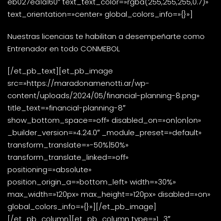
eb027ea1a160″ text_text_color=»rgba(255,255,255,0.7)»
text_orientation=»center» global_colors_info=»{}»]
Nuestras licencias te habilitan a desempeñarte como
Entrenador en todo CONMEBOL
[/et_pb_text][et_pb_image
src=»https://maradonamenotti.ar/wp-
content/uploads/2024/05/financial-planning-8.png»
title_text=»financial-planning-8″
show_bottom_space=»off» disabled_on=»on|on|on»
_builder_version=»4.24.0″ _module_preset=»default»
transform_translate=»-50%|50%»
transform_translate_linked=»off»
positioning=»absolute»
position_origin_a=»bottom_left» width=»30%»
max_width=»120px» max_height=»120px» disabled=»on»
global_colors_info=»{}»][/et_pb_image]
[/et_pb_column][et_pb_column type=»1_3″