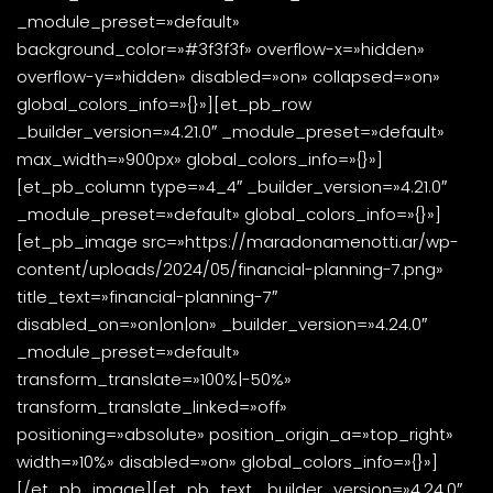
_module_preset=»default»
background_color=»#3f3f3f» overflow-x=»hidden»
overflow-y=»hidden» disabled=»on» collapsed=»on»
global_colors_info=»{}»][et_pb_row
_builder_version=»4.21.0″ _module_preset=»default»
max_width=»900px» global_colors_info=»{}»]
[et_pb_column type=»4_4″ _builder_version=»4.21.0″
_module_preset=»default» global_colors_info=»{}»]
[et_pb_image src=»https://maradonamenotti.ar/wp-
content/uploads/2024/05/financial-planning-7.png»
title_text=»financial-planning-7″
disabled_on=»on|on|on» _builder_version=»4.24.0″
_module_preset=»default»
transform_translate=»100%|-50%»
transform_translate_linked=»off»
positioning=»absolute» position_origin_a=»top_right»
width=»10%» disabled=»on» global_colors_info=»{}»]
[/et_pb_image][et_pb_text _builder_version=»4.24.0″