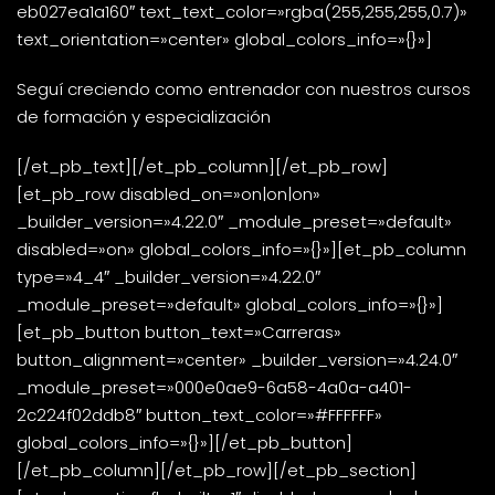
eb027ea1a160″ text_text_color=»rgba(255,255,255,0.7)»
text_orientation=»center» global_colors_info=»{}»]
Seguí creciendo como entrenador con nuestros cursos
de formación y especialización
[/et_pb_text][/et_pb_column][/et_pb_row]
[et_pb_row disabled_on=»on|on|on»
_builder_version=»4.22.0″ _module_preset=»default»
disabled=»on» global_colors_info=»{}»][et_pb_column
type=»4_4″ _builder_version=»4.22.0″
_module_preset=»default» global_colors_info=»{}»]
[et_pb_button button_text=»Carreras»
button_alignment=»center» _builder_version=»4.24.0″
_module_preset=»000e0ae9-6a58-4a0a-a401-
2c224f02ddb8″ button_text_color=»#FFFFFF»
global_colors_info=»{}»][/et_pb_button]
[/et_pb_column][/et_pb_row][/et_pb_section]