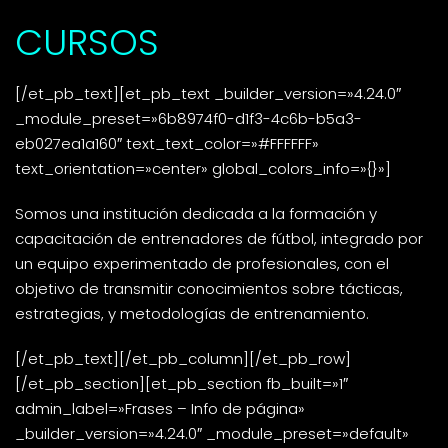
CURSOS
[/et_pb_text][et_pb_text _builder_version=»4.24.0″
_module_preset=»6b8974f0-d1f3-4c6b-b5a3-
eb027ea1a160″ text_text_color=»#FFFFFF»
text_orientation=»center» global_colors_info=»{}»]
Somos una institución dedicada a la formación y
capacitación de entrenadores de fútbol, integrado por
un equipo experimentado de profesionales, con el
objetivo de transmitir conocimientos sobre tácticas,
estrategias, y metodologías de entrenamiento.
[/et_pb_text][/et_pb_column][/et_pb_row]
[/et_pb_section][et_pb_section fb_built=»1″
admin_label=»Frases – Info de página»
_builder_version=»4.24.0″ _module_preset=»default»