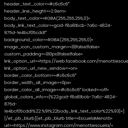
header_text_color=»#c6c6c6″
header_line_height=»2.9em»
body_text_color=»RGBA(255,255,255,0)»
body_link_text_color=»gcid-f8a81bcb-7a6c-4824-
875d-1e4bcf05cdd1″
background_color=»RGBA(255,255,255,0)»
image_icon_custom_margin=»||||false|false»
custom_padding=»||10px||false|false»
link_option_url=»https://web.facebook.com/menottiescue
link_option_url_new_window=»on»
border_color_bottom=»#c6c6c6″
border_width_all_image=»0px»
border_color_all_image=»#c6c6c6″ locked=»off»
global_colors_info=»{%22gcid-f8a81bcb-7a6c-4824-
875d-
1e4bcf05cdd1%22:%91%22body_link_text_color%22%93}»]
[/et_pb_blurb][et_pb_blurb title=»EscuelaMenotti»
url=»https://www.instagram.com/menottiescuela/»