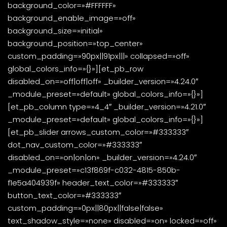
background_color=»#FFFFFF»
background_enable_image=»off»
background_size=»initial»
background_position=»top_center»
custom_padding=»90px||91px|||» collapsed=»off»
global_colors_info=»{}»][et_pb_row
disabled_on=»off|off|off» _builder_version=»4.24.0″
_module_preset=»default» global_colors_info=»{}»]
[et_pb_column type=»4_4″ _builder_version=»4.21.0″
_module_preset=»default» global_colors_info=»{}»]
[et_pb_slider arrows_custom_color=»#333333″
dot_nav_custom_color=»#333333″
disabled_on=»on|on|on» _builder_version=»4.24.0″
_module_preset=»c13f869f-c032-4815-850b-
f1e5a404939f» header_text_color=»#333333″
button_text_color=»#333333″
custom_padding=»0px||80px||false|false»
text_shadow_style=»none» disabled=»on» locked=»off»