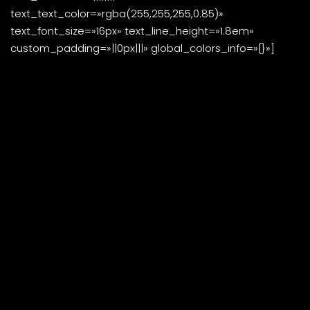
text_text_color=»rgba(255,255,255,0.85)»
text_font_size=»16px» text_line_height=»1.8em»
custom_padding=»||0px|||» global_colors_info=»{}»]
Esta escuela tiene la pretensiosa tarea de colaborar
con devolverle al Fútbol su Cultura, esa que era
patrimonio exclusivo de los Sudamericanos y que, por
falta de conocimientos en muchos casos, y de
convicciones en otros, se ha ido perdiendo
inexorablemente.
La Escuela está pensada para aquellos que sientan el
oficio de entrenador no como forma de ganarse la vida,
sino como una forma de entender la vida.
Partiendo
desde este concepto, desde 2018 nos comprometimos
a diseñar un modelo pedagógico propio, basado en las
ideas de César Luis Menotti, y en todos y cada uno de
los aspectos que atraviesan la vida de un entrenador.