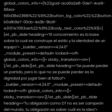
global_colors_info=»{%22gcid-aca0a2e8-0de7-4ce9-
88ea-
510d38e23681%22:%91%22button_bg_color%22,%22button
b0afb9e7-00cb-4a3b-9bdf-
e3137e7083ae%22:%91%22body_text_color%22%93}»]
[et_pb_slide heading=»“El conocimiento es la base
sobre la cual se construye el estilo y la identidad de un
equipo”» _builder_version=»4.24.0″
_module_preset=»default» locked=»off»
global_colors_info=»{}» sticky_transition=»on»]
[/et_pb_slide][et_pb_slide heading=»“Se puede perder
un partido, pero lo que no se puede perder es la
dignidad por jugar bien al fútbol”»
_builder_version=»4.24.0″ _module_preset=»default»
locked=»off» global_colors_info=»{}»
sticky_transition=»on»][/et_pb_slide][et_pb_slide
heading=»“Tu obligación como DT no es ser campeón
del mundo, tu obligación es saber cuál es la idea”»