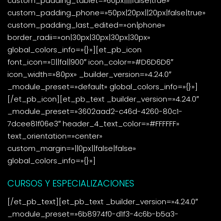
custom_padding_tablet=»60px||||false|true»
custom_padding_phone=»50px|20px||20px|false|true»
custom_padding_last_edited=»on|phone»
border_radii=»on|30px|30px|30px|30px»
global_colors_info=»{}»][et_pb_icon
font_icon=»||fa||900″ icon_color=»#D6D6D6″
icon_width=»80px» _builder_version=»4.24.0″
_module_preset=»default» global_colors_info=»{}»]
[/et_pb_icon][et_pb_text _builder_version=»4.24.0″
_module_preset=»3602aad2-c46d-4260-80c1-
7dcee81f06e3″ header_4_text_color=»#FFFFFF»
text_orientation=»center»
custom_margin=»||0px||false|false»
global_colors_info=»{}»]
CURSOS Y ESPECIALIZACIONES
[/et_pb_text][et_pb_text _builder_version=»4.24.0″
_module_preset=»6b8974f0-d1f3-4c6b-b5a3-