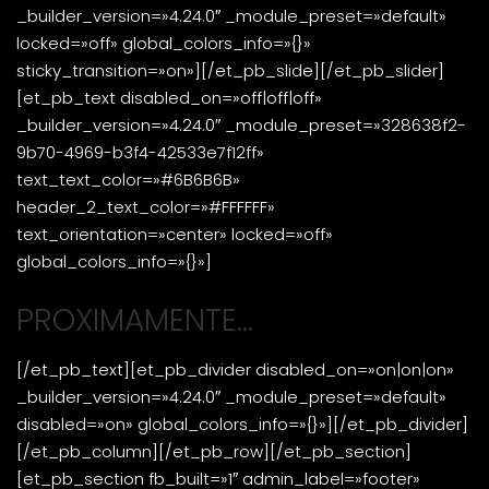
_builder_version=»4.24.0″ _module_preset=»default»
locked=»off» global_colors_info=»{}»
sticky_transition=»on»][/et_pb_slide][/et_pb_slider]
[et_pb_text disabled_on=»off|off|off»
_builder_version=»4.24.0″ _module_preset=»328638f2-
9b70-4969-b3f4-42533e7f12ff»
text_text_color=»#6B6B6B»
header_2_text_color=»#FFFFFF»
text_orientation=»center» locked=»off»
global_colors_info=»{}»]
PROXIMAMENTE…
[/et_pb_text][et_pb_divider disabled_on=»on|on|on»
_builder_version=»4.24.0″ _module_preset=»default»
disabled=»on» global_colors_info=»{}»][/et_pb_divider]
[/et_pb_column][/et_pb_row][/et_pb_section]
[et_pb_section fb_built=»1″ admin_label=»footer»