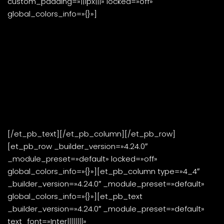
custom_padding=»||1px|||» locked=»off»
global_colors_info=»{}»]
Desde 2018, la
Escuela de Entrenadores Profesionales
César Luis Menotti
busca ayudar a crecer a todas
aquellas personas con vocación de Entrenadores de
Fútbol, la misma con la que durante más de 50 años
quien da nombre a esta Escuela ejerció el rol de
Entrenador de equipos -y más aún, formador de
personas- en cada rincón del mundo
[/et_pb_text][/et_pb_column][/et_pb_row]
[et_pb_row _builder_version=»4.24.0″
_module_preset=»default» locked=»off»
global_colors_info=»{}»][et_pb_column type=»4_4″
_builder_version=»4.24.0″ _module_preset=»default»
global_colors_info=»{}»][et_pb_text
_builder_version=»4.24.0″ _module_preset=»default»
text_font=»Inter||||||||»