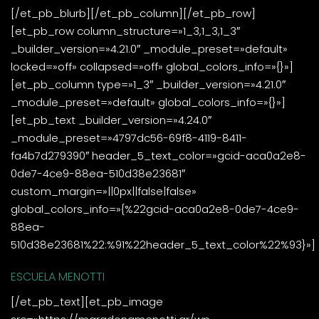
[/et_pb_blurb][/et_pb_column][/et_pb_row]
[et_pb_row column_structure=»1_3,1_3,1_3″
_builder_version=»4.21.0″ _module_preset=»default»
locked=»off» collapsed=»off» global_colors_info=»{}»]
[et_pb_column type=»1_3″ _builder_version=»4.21.0″
_module_preset=»default» global_colors_info=»{}»]
[et_pb_text _builder_version=»4.24.0″
_module_preset=»4797dc56-69f8-4119-8411-
fa4b7d279390″ header_5_text_color=»gcid-aca0a2e8-
0de7-4ce9-88ea-510d38e23681″
custom_margin=»||0px||false|false»
global_colors_info=»{%22gcid-aca0a2e8-0de7-4ce9-
88ea-
510d38e23681%22:%91%22header_5_text_color%22%93}»]
ESCUELA MENOTTI
[/et_pb_text][et_pb_image