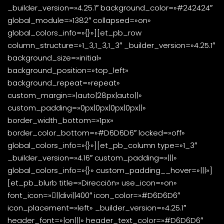
_builder_version=»4.25.1″ background_color=»#242424″
global_module=»1382″ collapsed=»on»
global_colors_info=»{}»][et_pb_row
column_structure=»1_3,1_3,1_3″ _builder_version=»4.25.1″
background_size=»initial»
background_position=»top_left»
background_repeat=»repeat»
custom_margin=»|auto|28px|auto||»
custom_padding=»0px|0px|0px|0px||»
border_width_bottom=»1px»
border_color_bottom=»#D6D6D6″ locked=»off»
global_colors_info=»{}»][et_pb_column type=»1_3″
_builder_version=»4.16″ custom_padding=»|||»
global_colors_info=»{}» custom_padding__hover=»|||»]
[et_pb_blurb title=»Dirección» use_icon=»on»
font_icon=»||divi||400″ icon_color=»#D6D6D6″
icon_placement=»left» _builder_version=»4.25.1″
header_font=»|on|||» header_text_color=»#D6D6D6″