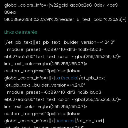
global_colors_info=»{%22gcid-aca0a2e8-0de7-4ce9-
88ea-
510d38e23681%22:%91%22header_5_text_color%22%93}»]
Links de Interés
[/et_pb_text][et_pb_text _builder_version=»4.24.0″
_module_preset=»6b8974f0-d1f3-4c6b-b5a3-
eb027ea1a160″ text_text_color=»rgba(255,255,255,0.7)»
link_text_color=»rgba(255,255,255,0.7)»
custom_margin=»||10px||false|false»
global_colors_info=»{}»]
La Escuela
[/et_pb_text]
[et_pb_text _builder_version=»4.24.0″
_module_preset=»6b8974f0-d1f3-4c6b-b5a3-
eb027ea1a160″ text_text_color=»rgba(255,255,255,0.7)»
link_text_color=»rgba(255,255,255,0.7)»
custom_margin=»||10px||false|false»
global_colors_info=»{}»]
Licencias
[/et_pb_text]
[et_pb_text _builder_version=»4.25.1″