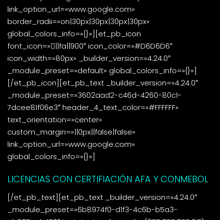
link_option_url=»www.google.com»
border_radii=»on|30px|30px|30px|30px»
global_colors_info=»{}»][et_pb_icon
font_icon=»||fa||900″ icon_color=»#D6D6D6″
icon_width=»80px» _builder_version=»4.24.0″
_module_preset=»default» global_colors_info=»{}»]
[/et_pb_icon][et_pb_text _builder_version=»4.24.0″
_module_preset=»3602aad2-c46d-4260-80c1-
7dcee81f06e3″ header_4_text_color=»#FFFFFF»
text_orientation=»center»
custom_margin=»||0px||false|false»
link_option_url=»www.google.com»
global_colors_info=»{}»]
LICENCIAS CON CERTIFIACIÓN AFA Y CONMEBOL
[/et_pb_text][et_pb_text _builder_version=»4.24.0″
_module_preset=»6b8974f0-d1f3-4c6b-b5a3-