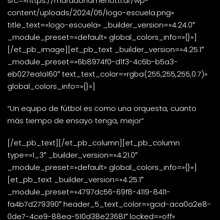
src=»https://maradonamenotti.ar/wp-
content/uploads/2024/05/logo-escuela.png»
title_text=»logo-escuela» _builder_version=»4.24.0″
_module_preset=»default» global_colors_info=»{}»]
[/et_pb_image][et_pb_text _builder_version=»4.25.1″
_module_preset=»6b8974f0-d1f3-4c6b-b5a3-
eb027ea1a160″ text_text_color=»rgba(255,255,255,0.7)»
global_colors_info=»{}»]
“Un equipo de fútbol es como una orquesta, cuanto
más tiempo de ensayo tenga, mejor”
[/et_pb_text][/et_pb_column][et_pb_column
type=»1_3″ _builder_version=»4.21.0″
_module_preset=»default» global_colors_info=»{}»]
[et_pb_text _builder_version=»4.25.1″
_module_preset=»4797dc56-69f8-4119-8411-
fa4b7d279390″ header_5_text_color=»gcid-aca0a2e8-
0de7-4ce9-88ea-510d38e23681″ locked=»off»