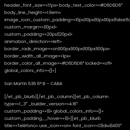
header_font_size=»17px» body_text_color=»#D6D6D6″
body_line_height=»1.9em»
image_icon_custom_padding=»10px|10px|10px|10px|false|fa
custom_margin=»||0px|»
custom_padding=»20px||20px|»
animation_direction=»left»
border_radii_image=»on|100px|100px|100px|100px»
border_width_all_image=»1px»
border_color_all_image=»#D6D6D6″ locked=»off»
global_colors_info=»{}»]
San Martín 536 6° B – CABA
[/et_pb_blurb][/et_pb_column][et_pb_column
type=»1_3″ _builder_version=»4.16″
custom_padding=»|||» global_colors_info=»{}»
custom_padding__hover=»|||»][et_pb_blurb
title=»Teléfono» use_icon=»on» font_icon=»||divi||400″