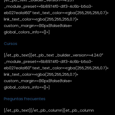
_module_preset=»6b8974f0-d1f3-4c6b-b5a3-
eb027ea1a160″ text_text_color=»rgba(255,255,255,0.7)»
link_text_color=»rgba(255,255,255,0.7)»
custom_margin=»||10px||false|false»
global_colors_info=»{}»]
Cursos
[/et_pb_text][et_pb_text _builder_version=»4.24.0″
_module_preset=»6b8974f0-d1f3-4c6b-b5a3-
eb027ea1a160″ text_text_color=»rgba(255,255,255,0.7)»
link_text_color=»rgba(255,255,255,0.7)»
custom_margin=»||10px||false|false»
global_colors_info=»{}»]
Preguntas Frecuentes
[/et_pb_text][/et_pb_column][et_pb_column