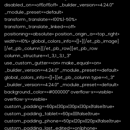
disabled_on=»off|off|off» _builder_version=»4.24.0″
_module_preset=»default»
transform_translate=»100%|-50%»
transform_translate_linked=»off»
positioning=»absolute» position_origin_a=»top_right»
width=»10%» global_colors_info=»{}»][/et_pb_image]
[/et_pb_column][/et_pb_row][et_pb_row
column_structure=»1_3,1_3,1_3″
use_custom_gutter=»on» make_equal=»on»
_builder_version=»4.24.0″ _module_preset=»default»
global_colors_info=»{}»][et_pb_column type=»1_3″
_builder_version=»4.24.0″ _module_preset=»default»
background_color=»#000000″ overflow-x=»visible»
overflow-y=»visible»
custom_padding=»60px|30px|30px|30px|false|true»
custom_padding_tablet=»60px||||false|true»
custom_padding_phone=»50px|20px||20px|false|true»
custom_padding_last_edited=»on|phone»