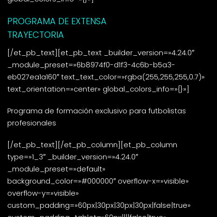
PROGRAMA DE EXTENSA
TRAYECTORIA
[/et_pb_text][et_pb_text _builder_version=»4.24.0″
_module_preset=»6b8974f0-d1f3-4c6b-b5a3-
eb027ea1a160″ text_text_color=»rgba(255,255,255,0.7)»
text_orientation=»center» global_colors_info=»{}»]
Programa de formación exclusivo para futbolistas
profesionales
[/et_pb_text][/et_pb_column][et_pb_column
type=»1_3″ _builder_version=»4.24.0″
_module_preset=»default»
background_color=»#000000″ overflow-x=»visible»
overflow-y=»visible»
custom_padding=»60px|30px|30px|30px|false|true»