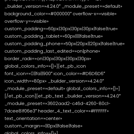
_builder_version=»4.24.0″ _module_preset=»default»
background_color=»#000000″ overflow-x=»visible»
overflow-y=»visible»
custom_padding=»60px|30px|30px|30px|false|true»
custom_padding_tablet=»60px||||false|true»
custom_padding_phone=»50px|20px||20px|false|true»
custom_padding_last_edited=»on|phone»
border_radii=»on|30px|30px|30px|30px»
global_colors_info=»{}»][et_pb_icon
font_icon=»||fa||900″ icon_color=»#D6D6D6″
icon_width=»80px» _builder_version=»4.24.0″
_module_preset=»default» global_colors_info=»{}»]
[/et_pb_icon][et_pb_text _builder_version=»4.24.0″
_module_preset=»3602aad2-c46d-4260-80c1-
7dcee81f06e3″ header_4_text_color=»#FFFFFF»
text_orientation=»center»
custom_margin=»||0px||false|false»
global_colors_info=»{}»]