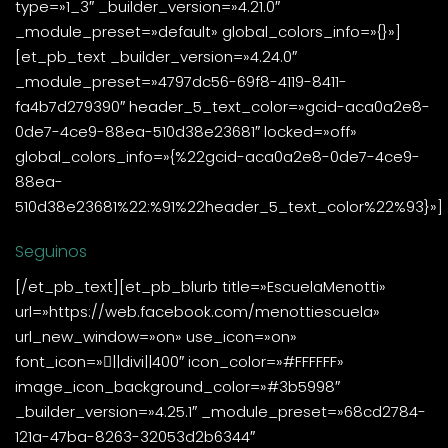
type=»1_3″ _builder_version=»4.21.0″
_module_preset=»default» global_colors_info=»{}»]
[et_pb_text _builder_version=»4.24.0″
_module_preset=»4797dc56-69f8-4119-8411-
fa4b7d279390″ header_5_text_color=»gcid-aca0a2e8-
0de7-4ce9-88ea-510d38e23681″ locked=»off»
global_colors_info=»{%22gcid-aca0a2e8-0de7-4ce9-
88ea-
510d38e23681%22:%91%22header_5_text_color%22%93}»]
Seguinos
[/et_pb_text][et_pb_blurb title=»EscuelaMenotti»
url=»https://web.facebook.com/menottiescuela»
url_new_window=»on» use_icon=»on»
font_icon=»||divi||400″ icon_color=»#FFFFFF»
image_icon_background_color=»#3b5998″
_builder_version=»4.25.1″ _module_preset=»68cd2784-
121a-47ba-8263-32053d2b6344″