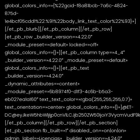
global_colors_info=»{%22gcid-f8a81bcb-7a6c-4824-
875d-
1e4bcf05cdd1%22:%91%22body_link_text_color%22%93}»]
[/et_pb_blurb][/et_pb_column][/et_pb_row]
[et_pb_row _builder_version=»4.22.0″
_module_preset=»default» locked=»off»
global_colors_info=»{}»][et_pb_column type=»4_4″
_builder_version=»4.22.0″ _module_preset=»default»
global_colors_info=»{}»][et_pb_text
_builder_version=»4.24.0″
_dynamic_attributes=»content»
_module_preset=»6b8974f0-d1f3-4c6b-b5a3-
eb027ea1a160″ text_text_color=»rgba(255,255,255,0.7)»
text_orientation=»center» global_colors_info=»{}»]@ET-
DC@eyJkeW5hbWljIjp0cnVlLCJjb250ZW50IjoiY3VycmVudF9kY
[/et_pb_column][/et_pb_row][/et_pb_section]
[et_pb_section fb_built=»1″ disabled_on=»on|on|on»
admin_label=»Licencias» _builder_version=»4.24.0″