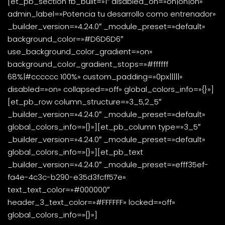
[et_pb_section fb_built=»1″ disabled_on=»on|on|on»
admin_label=»Potencia tu desarrollo como entrenador»
_builder_version=»4.24.0″ _module_preset=»default»
background_color=»#D6D6D6″
use_background_color_gradient=»on»
background_color_gradient_stops=»#ffffff
68%|#cccccc 100%» custom_padding=»0px|||||»
disabled=»on» collapsed=»off» global_colors_info=»{}»]
[et_pb_row column_structure=»3_5,2_5″
_builder_version=»4.24.0″ _module_preset=»default»
global_colors_info=»{}»][et_pb_column type=»3_5″
_builder_version=»4.24.0″ _module_preset=»default»
global_colors_info=»{}»][et_pb_text
_builder_version=»4.24.0″ _module_preset=»efff35ef-
fa4e-4c3c-b290-e35d3fcff57e»
text_text_color=»#000000″
header_3_text_color=»#FFFFFF» locked=»off»
global_colors_info=»{}»]