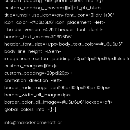
custom_padding=»|||» global_colors_info=»{}»
custom_padding__hover=»|||»][et_pb_blurb
title=»Email» use_icon=»on» font_icon=»||divi||400″
icon_color=»#D6D6D6″ icon_placement=»left»
_builder_version=»4.25.1″ header_font=»|on|||»
header_text_color=»#D6D6D6″
header_font_size=»17px» body_text_color=»#D6D6D6″
body_line_height=»1.9em»
image_icon_custom_padding=»10px|10px|10px|10px|false|fa
custom_margin=»||0px|»
custom_padding=»20px||20px|»
animation_direction=»left»
border_radii_image=»on|100px|100px|100px|100px»
border_width_all_image=»1px»
border_color_all_image=»#D6D6D6″ locked=»off»
global_colors_info=»{}»]
info@maradonamenotti.ar