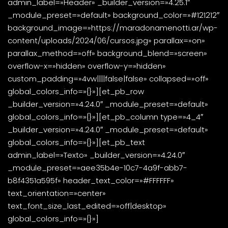
admin_label=»Header» _builder_version=»4.25.1″
_module_preset=»default» background_color=»#121212″
background_image=»https://maradonamenotti.ar/wp-
content/uploads/2024/06/cursos.jpg» parallax=»on»
parallax_method=»off» background_blend=»screen»
overflow-x=»hidden» overflow-y=»hidden»
custom_padding=»4vw||||false|false» collapsed=»off»
global_colors_info=»{}»][et_pb_row
_builder_version=»4.24.0″ _module_preset=»default»
global_colors_info=»{}»][et_pb_column type=»4_4″
_builder_version=»4.24.0″ _module_preset=»default»
global_colors_info=»{}»][et_pb_text
admin_label=»Texto» _builder_version=»4.24.0″
_module_preset=»aee35b4e-10c7-4a9f-abb7-
b8f4351a595f» header_text_color=»#FFFFFF»
text_orientation=»center»
text_font_size_last_edited=»off|desktop»
global_colors_info=»{}»]