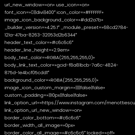
url_new_window=»on» use_icon=»on»
font_icon=»||divi||400″ icon_color=»#FFFFFF»
image_icon_background_color=»#dd2a7b»
_builder_version=»4.25.1″ _module_preset=»68cd2784-
121a-47ba-8263-32053d2b6344″
header_text_color=»#c6c6c6″
header_line_height=»2.9em»
body_text_color=»RGBA(255,255,255,0)»
body_link_text_color=»gcid-f8a81bcb-7a6c-4824-
875d-1e4bcf05cdd1″
background_color=»RGBA(255,255,255,0)»
image_icon_custom_margin=»||||false|false»
custom_padding=»||10px||false|false»
link_option_url=»https://www.instagram.com/menottiescu
link_option_url_new_window=»on»
border_color_bottom=»#c6c6c6″
border_width_all_image=»0px»
border_color_all_image=»#c6c6c6″ locked=»off»