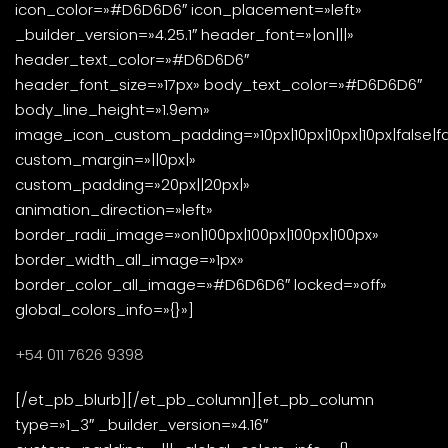
icon_color=»#D6D6D6″ icon_placement=»left»
_builder_version=»4.25.1″ header_font=»|on|||»
header_text_color=»#D6D6D6″
header_font_size=»17px» body_text_color=»#D6D6D6″
body_line_height=»1.9em»
image_icon_custom_padding=»10px|10px|10px|10px|false|fa
custom_margin=»||0px|»
custom_padding=»20px||20px|»
animation_direction=»left»
border_radii_image=»on|100px|100px|100px|100px»
border_width_all_image=»1px»
border_color_all_image=»#D6D6D6″ locked=»off»
global_colors_info=»{}»]
+54 011 7626 9398
[/et_pb_blurb][/et_pb_column][et_pb_column
type=»1_3″ _builder_version=»4.16″